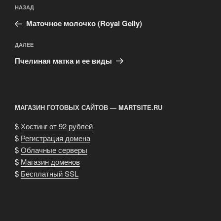
Навигация
Предыдущая
НАЗАД
по
запись:
записям
Маточное молочко (Royal Gelly)
Следующая
ДАЛЕЕ
запись
Пчелиная матка и ее виды
МАГАЗИН ГОТОВЫХ САЙТОВ — MARTSITE.RU
$
Хостинг от 92 рублей
$
Регистрация домена
$
Облачные серверы
$
Магазин доменов
$
Бесплатный SSL