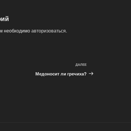
рий
ам необходимо
авторизоваться
.
ДАЛЕЕ
Следующая
запись
Медоносит ли гречиха?