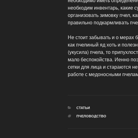
необходимо иметь определенны
необходим инвентарь, какие с
организовать зимовку пчел, ка
правильно подкармливать пчел
Не стоит забывать и о мерах б
как пчелиный яд хоть и полез
(укусила) пчела, то припухло
мало беспокойства. Иенно по
сетки для лица и стараются не
работе с медоносными пчелам
РУБРИКИ
СТАТЬИ
МЕТКИ
ПЧЕЛОВОДСТВО