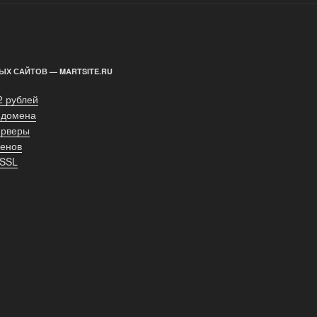
ЫХ САЙТОВ — MARTSITE.RU
2 рублей
 домена
ерверы
енов
 SSL