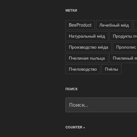
МЕТКИ
BeeProduct
Лечебный мёд
Натуральный мёд
Продукты п
Производство мёда
Прополис
Пчелиная пыльца
Пчелиный 
Пчеловодство
Пчёлы
ПОИСК
Искать:
COUNTER +