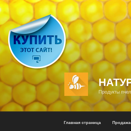
Перейти
к
содержимому
НАТУ
Продукты пчел
Главная страница
Продажа