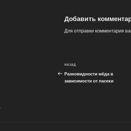
Добавить коммента
Для отправки комментария в
Навигация
Предыдущая
НАЗАД
по
запись:
Разновидности мёда в
записям
зависимости от пасеки
.