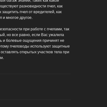
й багаж знаний, таких как какой
уществуют разновидности пчел, как
к защитить пчел от вредителей, как
 и многое другое.
езопасности при работе с пчелами, так
ный, но все равно, если Вас ужалила
сть и болевые ощущения причинят не
этому пчеловоды используют защитные
 оставлять открытых участков тела при
и.