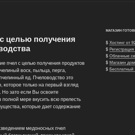
МАГАЗИН ГОТОВ
 с целью получения
$
Хостинг от 9
водства
$
Регистрация
$
Облачные с
$
Магазин дом
ие пчел с целью получения продуктов
$
Бесплатный
пчелиный воск, пыльца, перга,
пчелинный яд. Пчеловодство это
о, которое только на первый взгляд
 Но зато если Вы освоите
в полной мере вкусить всю прелесть
мущества, которые дает содержание
разведением медоносных пчел