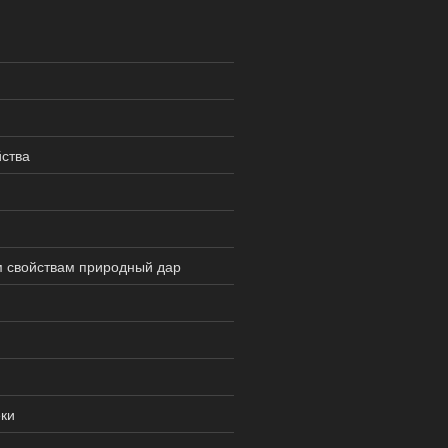
йства
 свойствам природный дар
ки